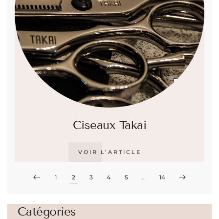
Ciseaux Takai
VOIR L’ARTICLE
1
2
3
4
5
…
14
Catégories