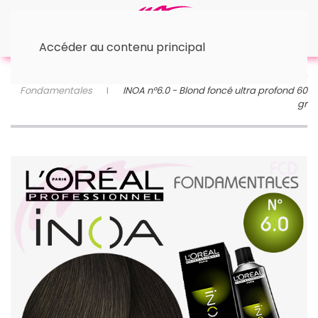
Accéder au contenu principal
Accueil
✂︎ Produits de Coiffure
✂︎ La Coloration
© L'Oréal
™ Inoa
INOA color - Les couleurs
Fondamentales
INOA n°6.0 - Blond foncé ultra profond 60
gr