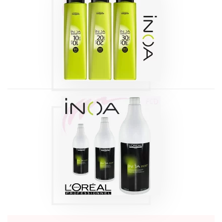
INOA OXYDANT
Produits
INOA POST
SHAMPOING
APRÈS
COLORATION
1500ML
Produits