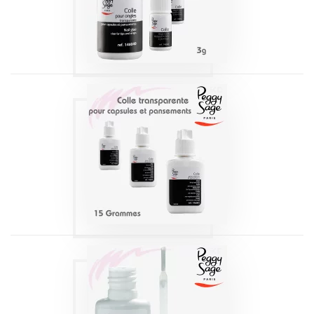
Produits
COLLE
TRANSPARENTE
15G PEGGY SAGE
Produits
COLLE
TRANSPARENTE
AVEC PINCEAU 6G
PEGGY SAGE