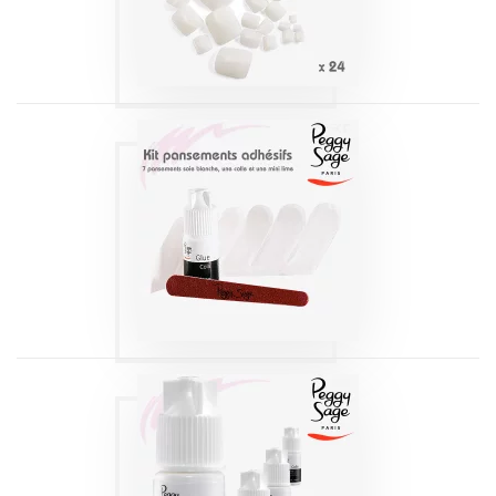
Produits
KIT PANSEMENTS
ADHÉSIFS PEGGY
SAGE
Produits
COLLE
TRANSPARENTE |
PEGGY SAGE 3G