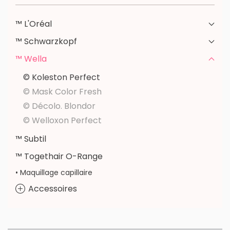
™ L'Oréal
™ Schwarzkopf
™ Wella
© Koleston Perfect
© Mask Color Fresh
© Décolo. Blondor
© Welloxon Perfect
™ Subtil
™ Togethair O-Range
• Maquillage capillaire
Accessoires