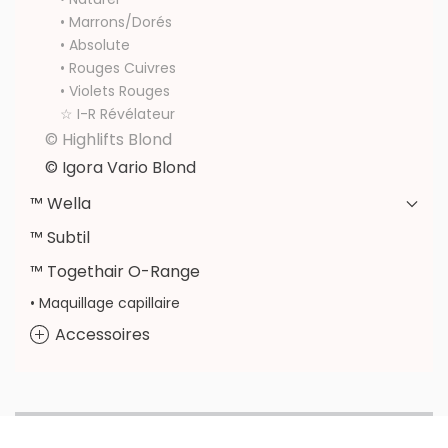
• Marrons/Dorés
• Absolute
• Rouges Cuivres
• Violets Rouges
☆ I-R Révélateur
© Highlifts Blond
© Igora Vario Blond
™ Wella
™ Subtil
™ Togethair O-Range
• Maquillage capillaire
Accessoires