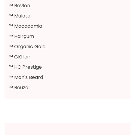
™ Revlon
™ Mulato
™ Macadamia
™ Hairgum
™ Organic Gold
™ GKHair
™ HC Prestige
™ Man's Beard
™ Reuzel