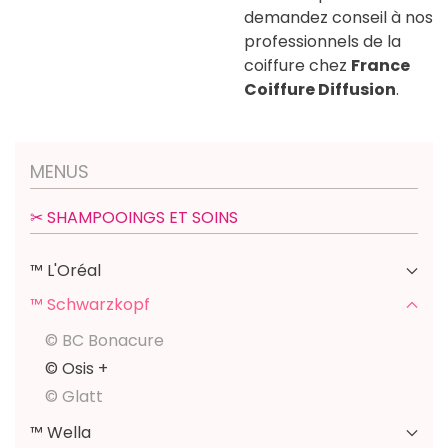
demandez conseil à nos
professionnels de la
coiffure chez
France
Coiffure Diffusion
.
MENUS
✂︎ SHAMPOOINGS ET SOINS
™ L'Oréal
™ Schwarzkopf
© BC Bonacure
© Osis +
© Glatt
™ Wella