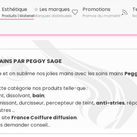
Esthétique
☆ Les marques
Promotions
T
Produits | Materiel
Marques distribuées
Promos du moment !
No
MAINS PAR PEGGY SAGE
 et on sublime nos jolies mains avec les soins mains
Pegg
te catégorie nos produits telle-que :
nt, dissolvant,
bain
;
aunissant, durcisseur, percepteur de teint,
anti-stries
, rép
res ...
 site
France Coiffure diffusion
.
s demander conseil...