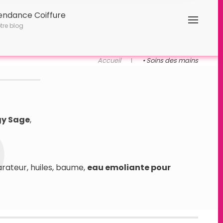
endance Coiffure
tre blog
Accueil
• Soins des mains
y Sage
,
arateur, huiles, baume,
eau emoliante pour