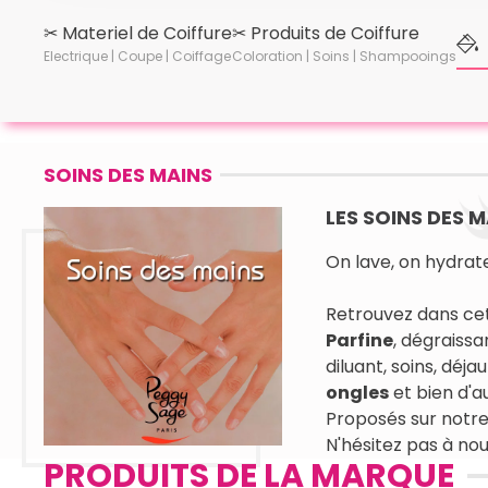
✂︎ Materiel de Coiffure
✂︎ Produits de Coiffure
Electrique | Coupe | Coiffage
Coloration | Soins | Shampooings
SOINS DES MAINS
LES SOINS DES 
On lave, on hydrate
Retrouvez dans cet
Parfine
, dégraissa
diluant, soins, déj
ongles
et bien d'aut
Proposés sur notre
N'hésitez pas à nou
PRODUITS DE LA MARQUE