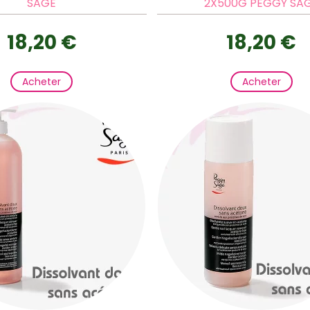
SAGE
2X500G PEGGY SA
18,20 €
18,20 €
Acheter
Acheter