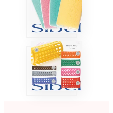
60MM SIBEL
Produits
ROULEAUX
PLASTIC LONG 75
MM SIBEL
Produits