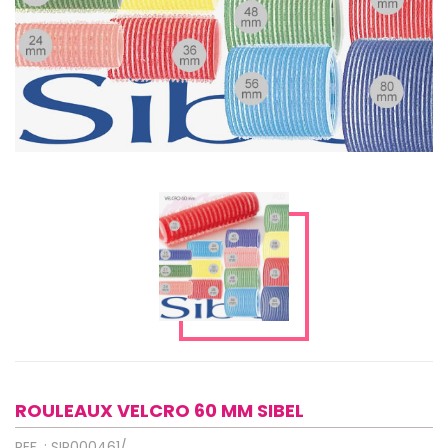
ROULEAUX VELCRO 60 MM SIBEL
REF. : SIP000461/...