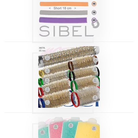
SUPERFLEX SHORT
SIBEL
Produits
ROULEAUX MÉTAL
65 MM SIBEL
Produits
BIGOUDIS FOAM