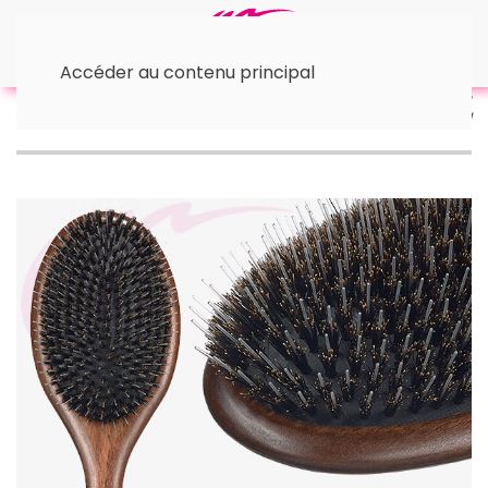
Accéder au contenu principal
Accueil
⇥ Les brosses
• Brosses Bois
Brosse
pneumatique DECOPAD Large Sibel