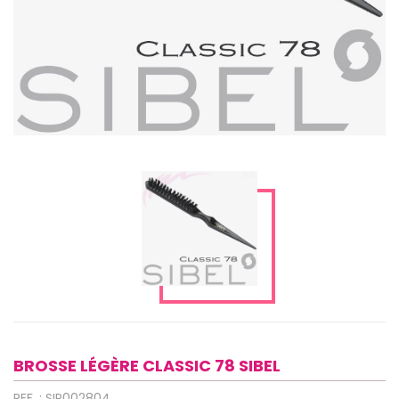
BROSSE LÉGÈRE CLASSIC 78 SIBEL
REF. : SIP002804