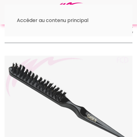
Accéder au contenu principal
Accueil
⇥ Les brosses
• Brosses légères
Brosse
légère classic 78 Sibel