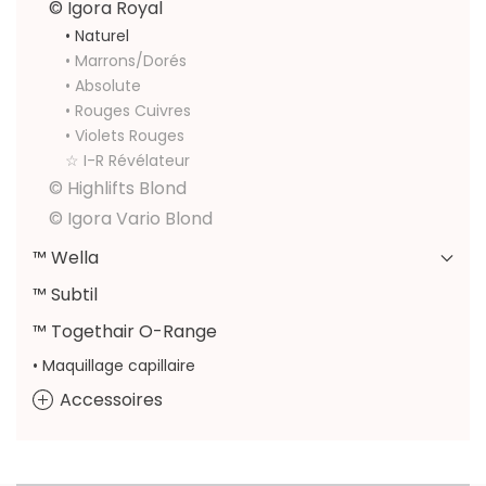
© Igora Royal
• Naturel
• Marrons/Dorés
• Absolute
• Rouges Cuivres
• Violets Rouges
☆ I-R Révélateur
© Highlifts Blond
© Igora Vario Blond
™ Wella
™ Subtil
™ Togethair O-Range
• Maquillage capillaire
Accessoires