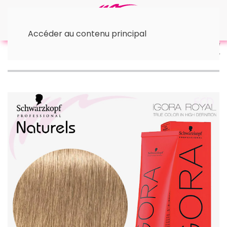
Accéder au contenu principal
Accueil
™ Schwarzkopf
© Igora Royal
• Naturel
Igora Royal Naturel 9-00 Blond-très-clair