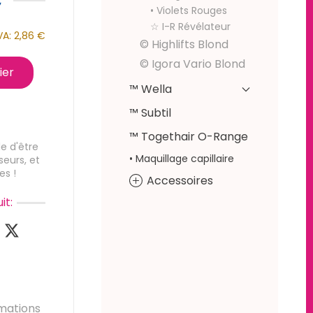
• Violets Rouges
☆ I-R Révélateur
VA:
2,86 €
© Highlifts Blond
© Igora Vario Blond
ier
™ Wella
™ Subtil
™ Togethair O-Range
e d'être
• Maquillage capillaire
seurs, et
es !
Accessoires
it:
mations