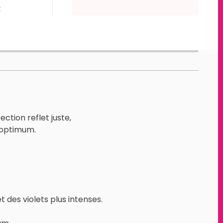
t
ction reflet juste,
s optimum.
des violets plus intenses.