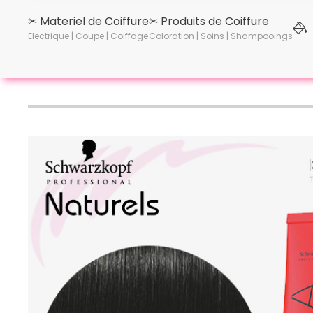
✂︎ Materiel de Coiffure
✂︎ Produits de Coiffure
Electrique | Coupe | Coiffage
Coloration | Soins | Shampooings