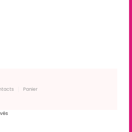
ntacts
Panier
rvés