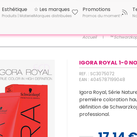
Esthétique
☆ Les marques
Promotions
T
Produits | Materiel
Marques distribuées
Promos du moment !
No
Accueil
™ Schwarzkop
IGORA ROYAL 1-0 NO
REF. : SC3075072
EAN : 4045787199048
Igora Royal, Série Naturel
première coloration ha
définition de Schwarzko
professional.
17,14 