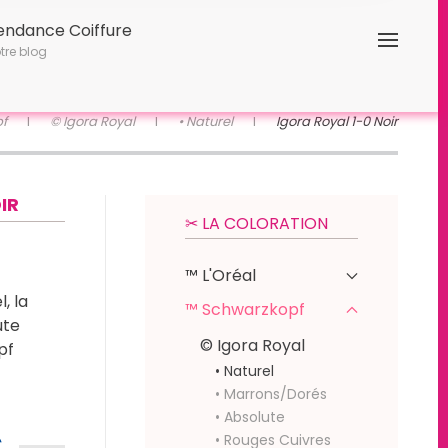
endance Coiffure
tre blog
f
© Igora Royal
• Naturel
Igora Royal 1-0 Noir
IR
✂︎ LA COLORATION
™ L'Oréal
, la
™ Schwarzkopf
ute
© Igora Royal
pf
• Naturel
• Marrons/Dorés
• Absolute
€
• Rouges Cuivres