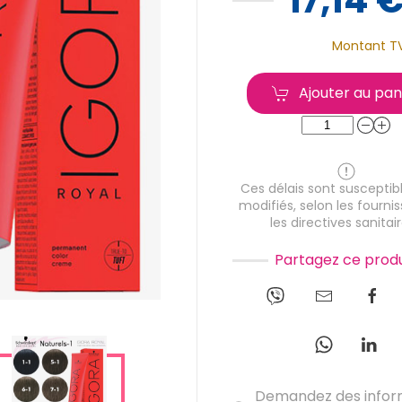
Montant T
Ajouter au pan
Ces délais sont susceptibl
modifiés, selon les fournis
les directives sanitair
Partagez ce produ
Demandez des infor