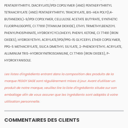
PENTAERYTHRITYL DIACRYLATE/IPDI COPOLYMER (AND) PENTAERYTHRITYL
TETRAACRYLATE (AND) PENTAERYTHRITYL TRIACRYLATE, BIS-HEA POLY(1,4-
BUTANEDIOL)-9/IPDI COPOLYMER, CELLULOSE ACETATE BUTYRATE, SYNTHETIC
FLUORPHLOGOPITE, CI 77891 (TITANIUM DIOXIDE), ETHYL TRIMETHYLBENZOYL
PHENYLPHOSPHINATE, HYDROXYCYCLOHEXYL PHENYL KETONE, CI 77491 (IRON
OXIDES), HYDROXYETHYL ACRYLATE/IPDI/PPG-15 GLYCERYL ETHER COPOLYMER,
PPG-5 METHACRYLATE, SILICA DIMETHYL SILYLATE, 2-PHENOXYETHYL ACRYLATE,
ALUMINUM TRIS-HYDROXYNITROSOANILINE, CI 77499 (IRON OXIDES), P-
HYDROXYANISOLE.
Les listes d'ingrédients entrant dans la composition des produits de la
marque PEGGY SAGE sont régulièrement mises à jour. Avant d'utiliser un
produit de notre marque, veuillez lire la liste d'ingrédients située sur son
emballage afin de vous assurer que les ingrédients sont adaptés à votre
utilisation personnelle
.
COMMENTAIRES DES CLIENTS