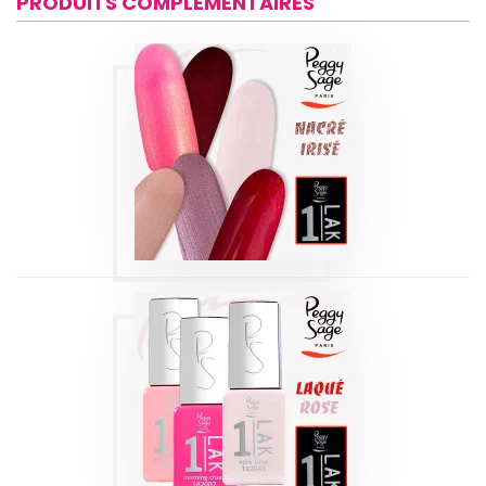
PRODUITS COMPLÉMENTAIRES
1-LAK 3-EN-1 SÉRIE
| IRISÉS-NACRÉS 5
ML
Produits
1-LAK 3-EN-1 SÉRIE
| LAQUÉ ROSE 5
ML
Produits