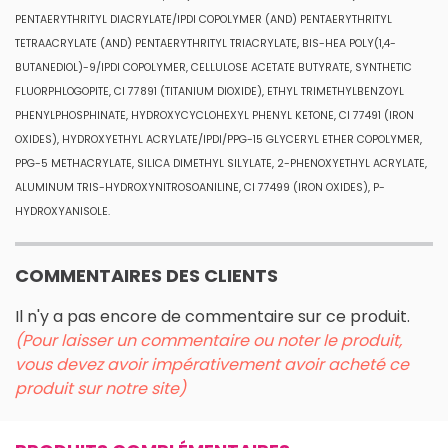
PENTAERYTHRITYL DIACRYLATE/IPDI COPOLYMER (AND) PENTAERYTHRITYL
TETRAACRYLATE (AND) PENTAERYTHRITYL TRIACRYLATE, BIS-HEA POLY(1,4-
BUTANEDIOL)-9/IPDI COPOLYMER, CELLULOSE ACETATE BUTYRATE, SYNTHETIC
FLUORPHLOGOPITE, CI 77891 (TITANIUM DIOXIDE), ETHYL TRIMETHYLBENZOYL
PHENYLPHOSPHINATE, HYDROXYCYCLOHEXYL PHENYL KETONE, CI 77491 (IRON
OXIDES), HYDROXYETHYL ACRYLATE/IPDI/PPG-15 GLYCERYL ETHER COPOLYMER,
PPG-5 METHACRYLATE, SILICA DIMETHYL SILYLATE, 2-PHENOXYETHYL ACRYLATE,
ALUMINUM TRIS-HYDROXYNITROSOANILINE, CI 77499 (IRON OXIDES), P-
HYDROXYANISOLE.
COMMENTAIRES DES CLIENTS
Il n'y a pas encore de commentaire sur ce produit.
(Pour laisser un commentaire ou noter le produit,
vous devez avoir impérativement avoir acheté ce
produit sur notre site)