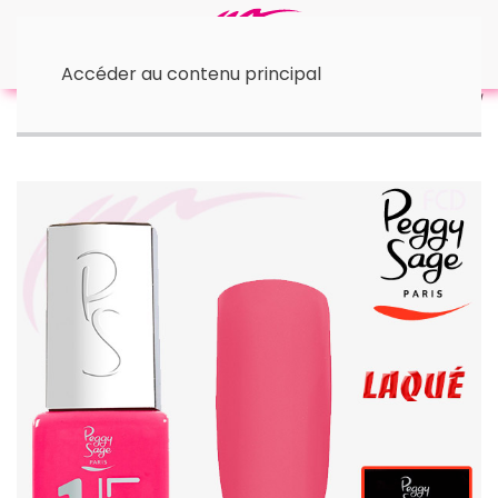
Accéder au contenu principal
Accueil
• I-Lak - 11 ml
1-LAK 3-en-1 | Flower Bloom 5 ml