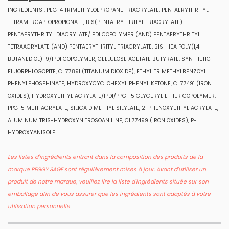
INGREDIENTS : PEG-4 TRIMETHYLOLPROPANE TRIACRYLATE, PENTAERYTHRITYL
TETRAMERCAPTOPROPIONATE, BIS(PENTAERYTHRITYL TRIACRYLATE)
PENTAERYTHRITYL DIACRYLATE/IPDI COPOLYMER (AND) PENTAERYTHRITYL
TETRAACRYLATE (AND) PENTAERYTHRITYL TRIACRYLATE, BIS-HEA POLY(1,4-
BUTANEDIOL)-9/IPDI COPOLYMER, CELLULOSE ACETATE BUTYRATE, SYNTHETIC
FLUORPHLOGOPITE, CI 77891 (TITANIUM DIOXIDE), ETHYL TRIMETHYLBENZOYL
PHENYLPHOSPHINATE, HYDROXYCYCLOHEXYL PHENYL KETONE, CI 77491 (IRON
OXIDES), HYDROXYETHYL ACRYLATE/IPDI/PPG-15 GLYCERYL ETHER COPOLYMER,
PPG-5 METHACRYLATE, SILICA DIMETHYL SILYLATE, 2-PHENOXYETHYL ACRYLATE,
ALUMINUM TRIS-HYDROXYNITROSOANILINE, CI 77499 (IRON OXIDES), P-
HYDROXYANISOLE.
Les listes d'ingrédients entrant dans la composition des produits de la
marque PEGGY SAGE sont régulièrement mises à jour. Avant d'utiliser un
produit de notre marque, veuillez lire la liste d'ingrédients située sur son
emballage afin de vous assurer que les ingrédients sont adaptés à votre
utilisation personnelle
.