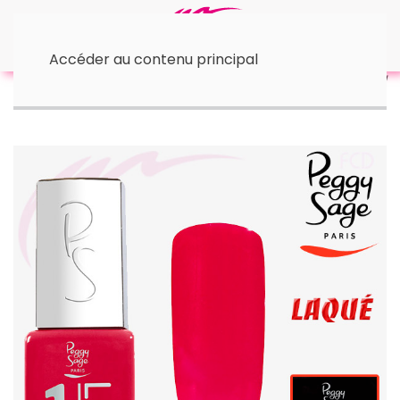
Accéder au contenu principal
Accueil
• I-Lak - 11 ml
1-LAK 3-en-1 | Red Parrot 5 ml