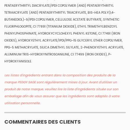
PENTAERYTHRITYL DIACRYLATE/IPDI COPOLYMER (AND) PENTAERYTHRITYL
TETRAACRYLATE (AND) PENTAERYTHRITYL TRIACRYLATE, BIS-HEA POLY(1,4-
BUTANEDIOL)-9/IPDI COPOLYMER, CELLULOSE ACETATE BUTYRATE, SYNTHETIC
FLUORPHLOGOPITE, CI 77891 (TITANIUM DIOXIDE), ETHYL TRIMETHYLBENZOYL
PHENYLPHOSPHINATE, HYDROXYCYCLOHEXYL PHENYL KETONE, CI 77491 (IRON
OXIDES), HYDROXYETHYL ACRYLATE/IPDI/PPG-15 GLYCERYL ETHER COPOLYMER,
PPG-5 METHACRYLATE, SILICA DIMETHYL SILYLATE, 2-PHENOXYETHYL ACRYLATE,
ALUMINUM TRIS-HYDROXYNITROSOANILINE, CI 77499 (IRON OXIDES), P-
HYDROXYANISOLE.
Les listes d'ingrédients entrant dans la composition des produits de la
marque PEGGY SAGE sont régulièrement mises à jour. Avant d'utiliser un
produit de notre marque, veuillez lire la liste d'ingrédients située sur son
emballage afin de vous assurer que les ingrédients sont adaptés à votre
utilisation personnelle
.
COMMENTAIRES DES CLIENTS