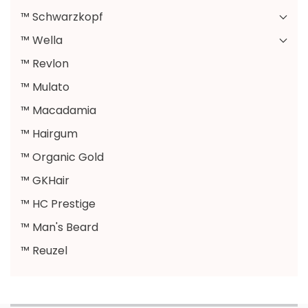
™ Schwarzkopf
™ Wella
™ Revlon
™ Mulato
™ Macadamia
™ Hairgum
™ Organic Gold
™ GKHair
™ HC Prestige
™ Man's Beard
™ Reuzel