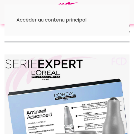
Accéder au contenu principal
Accueil
™ L'Oréal
• Autres Produits
Aminexil
advanced anti-chute 10x6ml