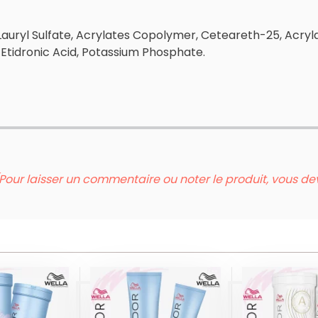
 Lauryl Sulfate, Acrylates Copolymer, Ceteareth-25, Acr
 Etidronic Acid, Potassium Phosphate.
Pour laisser un commentaire ou noter le produit, vous d
POUD
ONDOR
DÉCOLOR
BLONDOR
IBLONDE
FREELIG