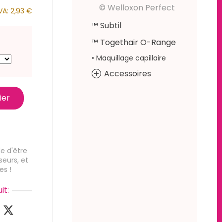
© Welloxon Perfect
VA:
2,93 €
™ Subtil
™ Togethair O-Range
• Maquillage capillaire
Accessoires
ier
e d'être
seurs, et
es !
it: