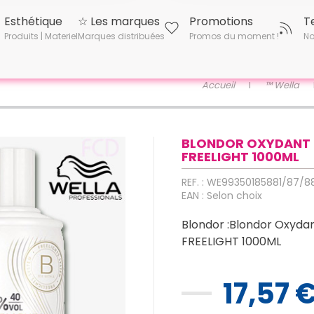
Esthétique
☆ Les marques
Promotions
T
Produits | Materiel
Marques distribuées
Promos du moment !
No
Accueil
™ Wella
BLONDOR OXYDANT
FREELIGHT 1000ML
REF. : WE99350185881/87/8
EAN : Selon choix
Blondor :Blondor Oxyda
FREELIGHT 1000ML
17,57 