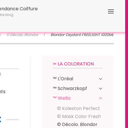
endance Coiffure
tre blog
© Décolo. Blondor
Blondor Oxydant FREELIGHT 1000ML
✂︎ LA COLORATION
8
™ L'Oréal
™ Schwarzkopf
nts
™ Wella
© Koleston Perfect
€
© Mask Color Fresh
© Décolo. Blondor