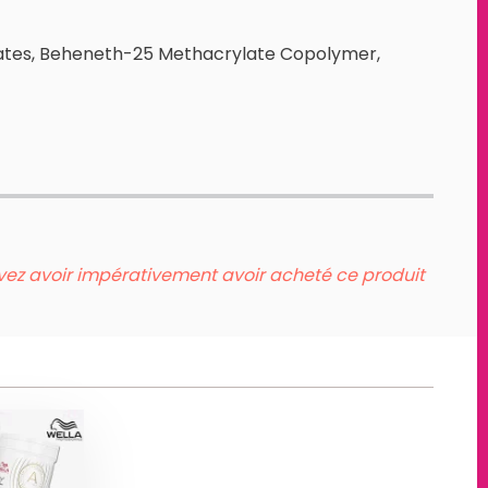
ylates, Beheneth-25 Methacrylate Copolymer,
evez avoir impérativement avoir acheté ce produit
RE
ANTE
HTS