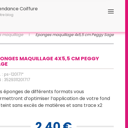
endance Coiffure
tre blog
s maquillage
Eponges maquillage 4x5,5 cm Peggy Sage
PONGES MAQUILLAGE 4X5,5 CM PEGGY
AGE
. : ps-120171*
 : 3529311201717
s éponges de différents formats vous
rmettront d’optimiser l’application de votre fond
 teint sans excès de matières et sans trace x2
2,40 €