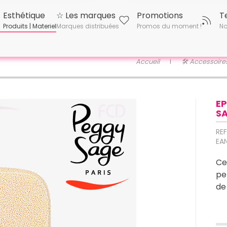
Esthétique
☆ Les marques
Promotions
T
Produits | Materiel
Marques distribuées
Promos du moment !
No
Accueil
🛠 Accessoire
E
S
REF
EAN
Ce
pe
de