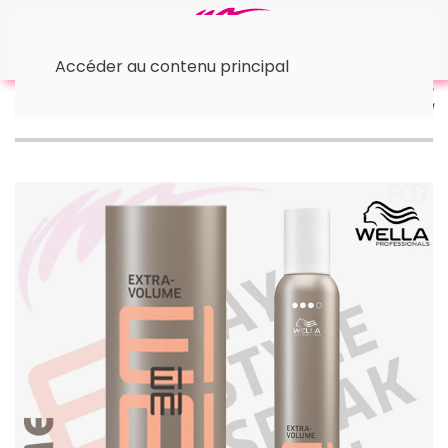
Accéder au contenu principal
Accueil
™ Wella
• Spray et Gels
Extra Volume
EIMI Wella 500 ml