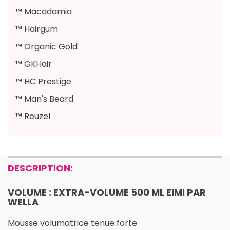
™ Macadamia
™ Hairgum
™ Organic Gold
™ GKHair
™ HC Prestige
™ Man's Beard
™ Reuzel
DESCRIPTION:
VOLUME : EXTRA-VOLUME 500 ML EIMI PAR
WELLA
Mousse volumatrice tenue forte