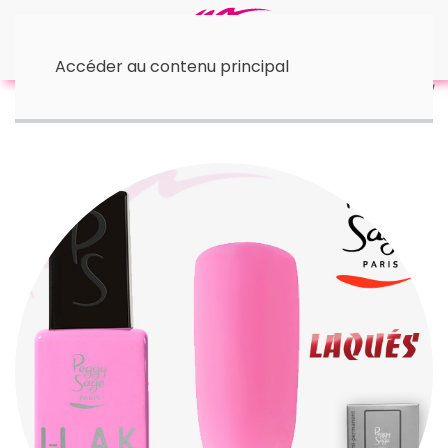
Accéder au contenu principal
Accueil
• I-Lak - 11 ml
I-LAK | Love's in the air 11 ml