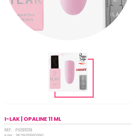
I-LAK | OPALINE 11 ML
REF. : PS191019
EAN : 3529311910190