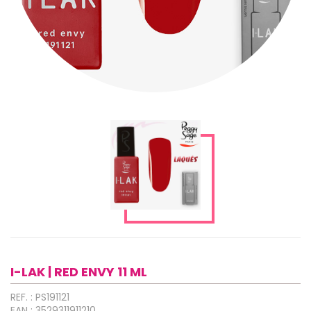
I-LAK | RED ENVY 11 ML
REF. : PS191121
EAN : 3529311911210