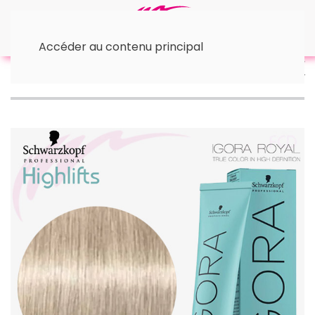
Accéder au contenu principal
Accueil
™ Schwarzkopf
© Highlifts Blond
Igora
Highlifts 12-19 Spécial blond cendré-violet