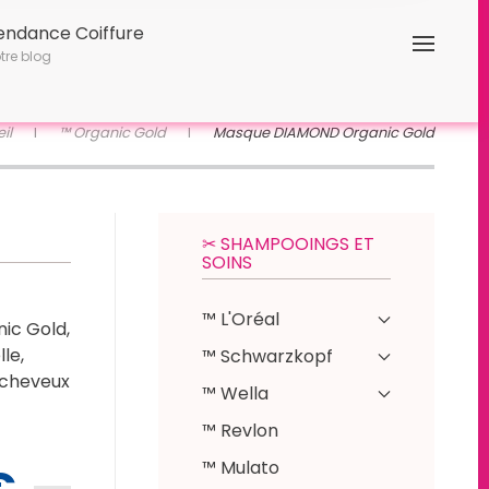
endance Coiffure
tre blog
il
™ Organic Gold
Masque DIAMOND Organic Gold
✂︎ SHAMPOOINGS ET
SOINS
™ L'Oréal
ic Gold,
le,
™ Schwarzkopf
 cheveux
™ Wella
™ Revlon
™ Mulato
€