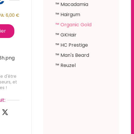
™ Macadamia
™ Hairgum
VA:
6,00 €
™ Organic Gold
ier
™ GKHair
™ HC Prestige
™ Man's Beard
™ Reuzel
e d'être
seurs, et
es !
it: