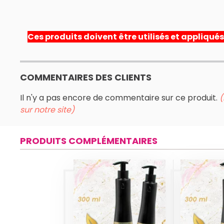
Ces produits doivent être utilisés et appliqué
COMMENTAIRES DES CLIENTS
Il n'y a pas encore de commentaire sur ce produit.
(
sur notre site)
PRODUITS COMPLÉMENTAIRES
A
SHAMPOING
SHA
DIAMOND
DI
ORGANIC
OR
GOLD
G