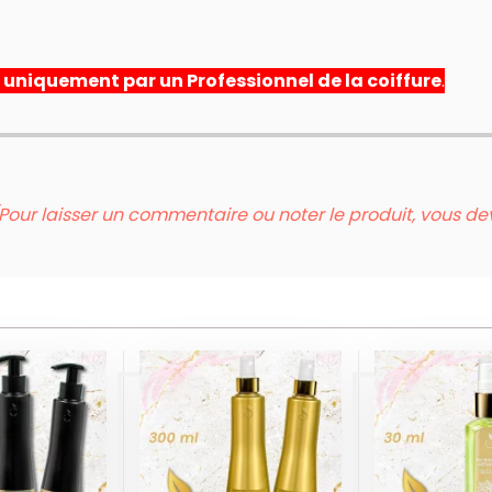
s uniquement par un Professionnel de la coiffure
.
Pour laisser un commentaire ou noter le produit, vous d
PRÈS
SERUM H
SOIN THERMO
MPOING
D'ARG
21 EN 1
AMOND
MAROCA
ORGANIC
GANIC
ORGAN
GOLD
OLD
GOL