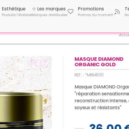
Esthétique
☆ Les marques
Promotions
T
Produits | Materiel
Marques distribuées
Promos du moment !
No
Accue
MASQUE DIAMOND
ORGANIC GOLD
REF. : *MBM500
Masque DIAMOND Organ
"réparation sensationnel
reconstruction intense,
soyeux et résistants"
36,00 