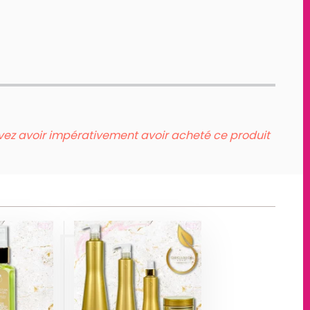
evez avoir impérativement avoir acheté ce produit
UILE
AN
KIT BOTOX
INE
ORGANIC
IC
GOLD
D
Produits