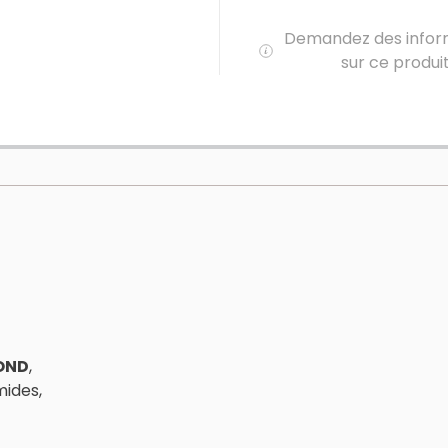
Demandez des infor
sur ce produi
OND
,
ides,