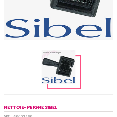
NETTOIE-PEIGNE SIBEL
REF. : SIP002469