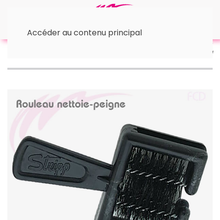
Accéder au contenu principal
Accueil
⇥ Les peignes
• Peignes Afro/Flattopers
Nettoie-Peigne Sibel