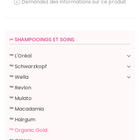
Demandez des informations sur ce produit
✂︎ SHAMPOOINGS ET SOINS
™ L'Oréal
™ Schwarzkopf
™ Wella
™ Revlon
™ Mulato
™ Macadamia
™ Hairgum
™ Organic Gold