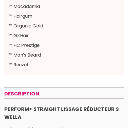
™ Macadamia
™ Hairgum
™ Organic Gold
™ GKHair
™ HC Prestige
™ Man's Beard
™ Reuzel
DESCRIPTION:
PERFORM+ STRAIGHT LISSAGE RÉDUCTEUR S
WELLA