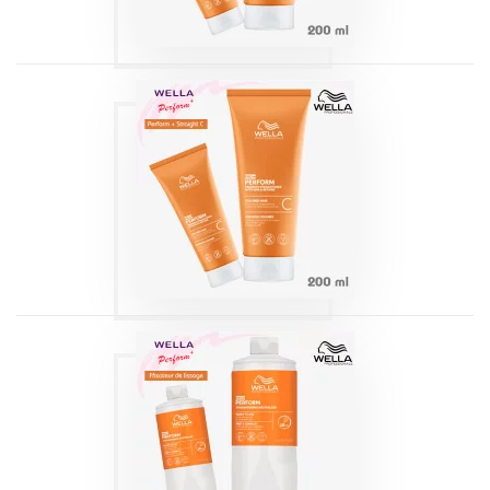
PERFORM+
STRAIGHT
RÉDUCTEUR C
WELLA
Produits
PERFORM+
STRAIGHT
FIXATEUR 1000ML
WELLA
Produits