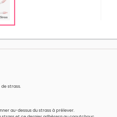
 de strass.
onner au-dessus du strass à prélever.
 strass et ce dernier adhèrera au caoutchouc.