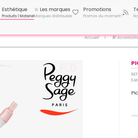
Esthétique
☆ Les marques
Promotions
T
Produits | Materiel
Marques distribuées
Promos du moment !
No
Accueil
🛠 Accessoir
PI
REF
EAN
Pic