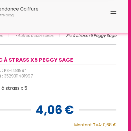
endance Coiffure
tre blog
es
• Autres accessoires
Pic à strass x5 Peggy Sage
C À STRASS X5 PEGGY SAGE
. : PS-148199*
 : 3529311481997
 à strass x 5
4,06 €
Montant TVA:
0,68 €