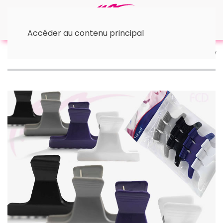
Accéder au contenu principal
Accueil
• Couronnes, pinces, élastiques
Pinces
sépare-mèches Croco S 5,5 cm Sibel