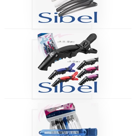
Produits
PINCES SÉPARE-
MÈCHES
ARTICULÉS
STRONG
Produits
PINCES SÉPARE-
MÈCHES METAL
10,5 CM SIBEL