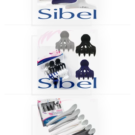
PINCES SÉPARE-
MÈCHES CURL
LINE SIBEL
Produits
PINCES SÉPARE-
MÈCHES
CLIPAGRIP SIBEL