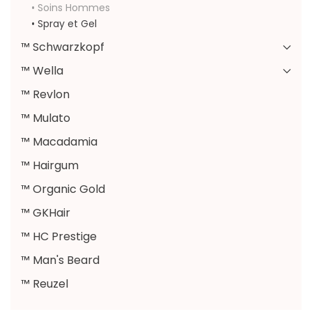
• Soins Hommes
• Spray et Gel
™ Schwarzkopf
™ Wella
™ Revlon
™ Mulato
™ Macadamia
™ Hairgum
™ Organic Gold
™ GKHair
™ HC Prestige
™ Man's Beard
™ Reuzel