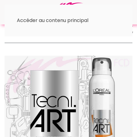
Accéder au contenu principal
Accueil
™ L'Oréal
• Spray et Gel
SPRAY
MORNING AFTER DUST Tecni.ART 200ml