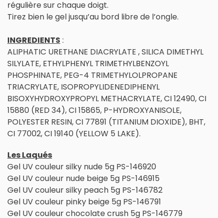
régulière sur chaque doigt.
Tirez bien le gel jusqu’au bord libre de l’ongle.
INGREDIENTS
:
ALIPHATIC URETHANE DIACRYLATE , SILICA DIMETHYL
SILYLATE, ETHYLPHENYL TRIMETHYLBENZOYL
PHOSPHINATE, PEG-4 TRIMETHYLOLPROPANE
TRIACRYLATE, ISOPROPYLIDENEDIPHENYL
BISOXYHYDROXYPROPYL METHACRYLATE, CI 12490, CI
15880 (RED 34), CI 15865, P-HYDROXYANISOLE,
POLYESTER RESIN, CI 77891 (TITANIUM DIOXIDE), BHT,
CI 77002, CI 19140 (YELLOW 5 LAKE).
Les Laqués
Gel UV couleur silky nude 5g PS-146920
Gel UV couleur nude beige 5g PS-146915
Gel UV couleur silky peach 5g PS-146782
Gel UV couleur pinky beige 5g PS-146791
Gel UV couleur chocolate crush 5g PS-146779