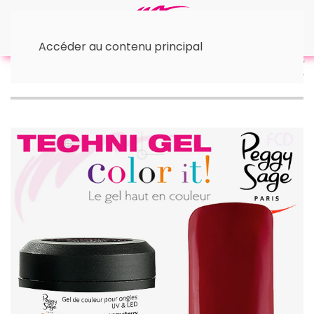
Accéder au contenu principal
Accueil
• GEL UV & LED
Color It | TechniGel | Peggy
Sage
Color It | Laques Crazy Cherry | 5g