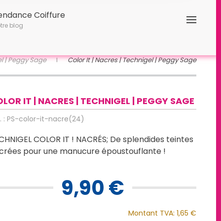
endance Coiffure
tre blog
Gel | Peggy Sage
Color It | Nacres | Technigel | Peggy Sage
LOR IT | NACRES | TECHNIGEL | PEGGY SAGE
. : PS-color-it-nacre(24)
CHNIGEL COLOR IT ! NACRÉS; De splendides teintes
crées pour une manucure époustouflante !
9,90 €
Montant TVA:
1,65 €