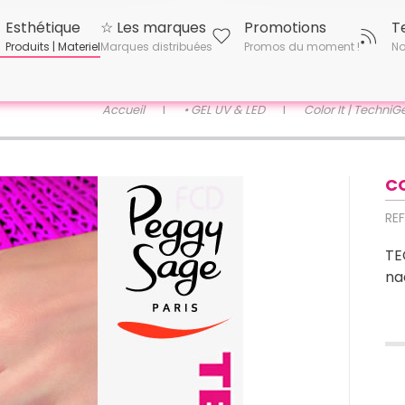
Esthétique
☆ Les marques
Promotions
T
Produits | Materiel
Marques distribuées
Promos du moment !
No
Accueil
• GEL UV & LED
Color It | Techni
CO
REF
TE
na