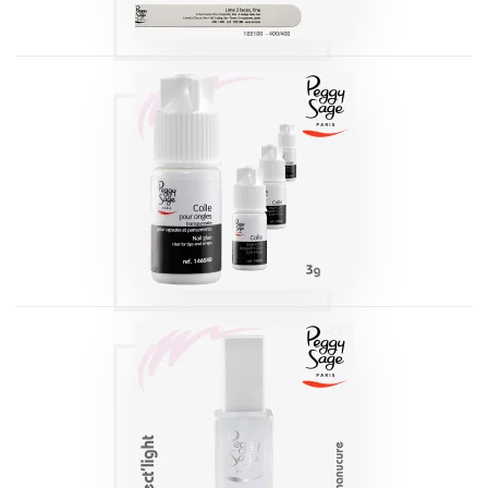
COLLE
TRANSPARENTE |
PEGGY SAGE 3G
Produits
PROTECT’LIGHT |
PEGGY SAGE
Produits