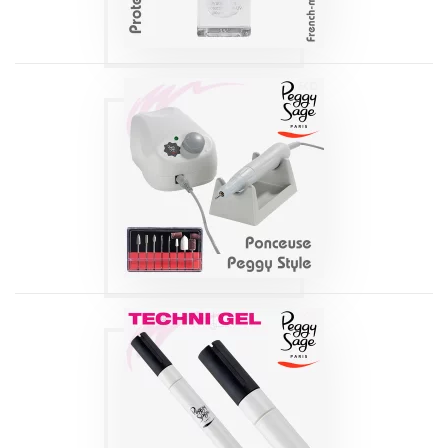
PONCEUSE POUR
ONGLES | PEGGY
STYLE
Produits
STYLO PRIMER |
PEGGY SAGE 3,2
ML
Produits