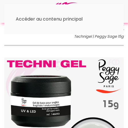
Accéder au contenu principal
Accueil
• GEL UV & LED
TECHNIGEL | Peggy Sage
Gel de base UV&LED pour ongles fragilisés/endommagés |
Technigel | Peggy Sage 15g