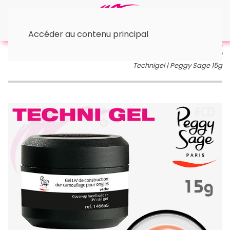
Accéder au contenu principal
Accueil
• GEL UV & LED
TECHNIGEL | Peggy Sage
Gels UV de construction durs camouflage pêche |
Technigel | Peggy Sage 15g