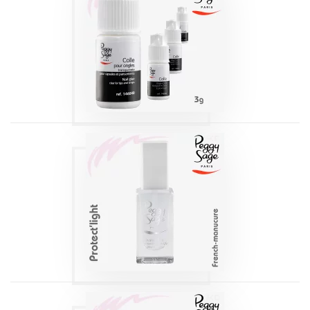
COLLE
TRANSPARENTE |
PEGGY SAGE 3G
Produits
PROTECT’LIGHT |
PEGGY SAGE
Produits