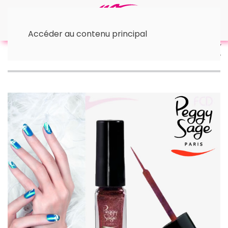
Accéder au contenu principal
Accueil
• Nail Art
Vernis à ongles Nail Art 7ml | Peggy
Sage