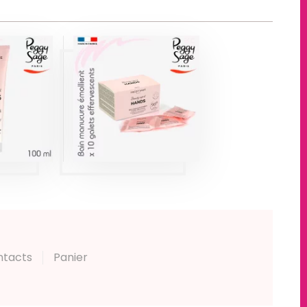
RÈME
ON
BAIN
RIE
MANUCURE
00ML
ÉMOLLIENT X10
SAGE
Produits
ts
ntacts
Panier