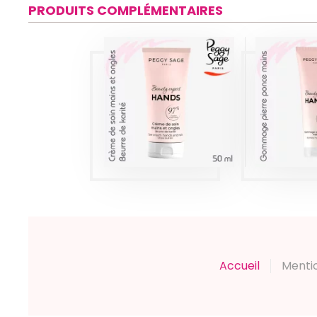
PRODUITS COMPLÉMENTAIRES
CRÈME DE SOIN
GOM
MAINS ET
PIERR
ONGLES BEURRE
MAIN
DE KARITÉ 50ML
PEGG
PEGGY SAGE
Pro
Produits
Accueil
Menti