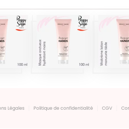
MASQUE
VITALC
MAGE
ONCTUEUX
LOTI
E PONCE
HYDRATANT
MANUCU
S 100ML
MAINS 100ML
TIÈDE 1
Y SAGE
PEGGY SAGE
PEGGY 
duits
Produits
Produi
ons Légales
Politique de confidentialité
CGV
Co