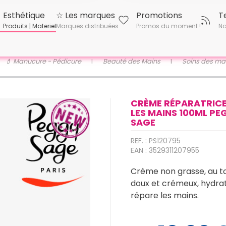
Esthétique
☆ Les marques
Promotions
T
Produits | Materiel
Marques distribuées
Promos du moment !
No
💄 Manucure - Pédicure
Beauté des Mains
Soins des ma
CRÈME RÉPARATRIC
LES MAINS 100ML PE
SAGE
REF. : PS120795
EAN : 3529311207955
Crème non grasse, au t
doux et crémeux, hydra
répare les mains.