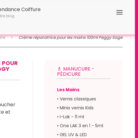
endance Coiffure
tre blog
ins
Crème réparatrice pour les mains 100ml Peggy Sage
E POUR
GGY
💄 MANUCURE -
PÉDICURE
Les Mains
• Vernis classiques
oucher
• Minis vernis Kids
te et
• I-Lak - 11 ml
• One LAK 3 en 1 - 5ml
• GEL UV & LED