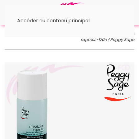
Accéder au contenu principal
Accueil
Esthétique
💄 Manucure - Pédicure
Beauté des Mains
Soins des mains
Dissolvant
express-120ml Peggy Sage