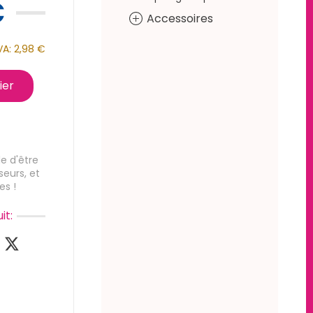
€
Accessoires
VA:
2,98 €
ier
e d'être
seurs, et
es !
it: