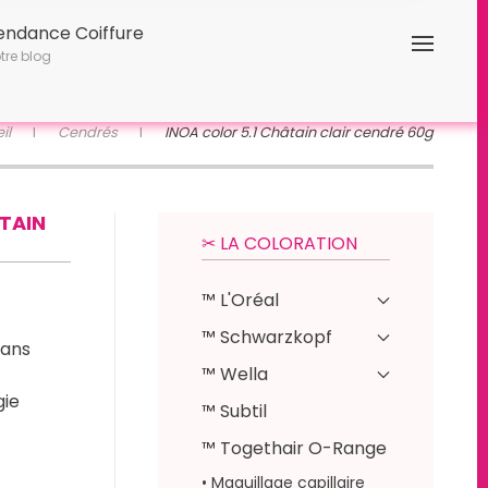
endance Coiffure
tre blog
il
Cendrés
INOA color 5.1 Châtain clair cendré 60g
TAIN
✂︎ LA COLORATION
™ L'Oréal
™ Schwarzkopf
sans
™ Wella
gie
™ Subtil
™ Togethair O-Range
• Maquillage capillaire