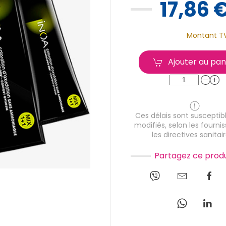
17,86 
Montant T
Ajouter au pan
Ces délais sont susceptibl
modifiés, selon les fournis
les directives sanitair
Partagez ce produ