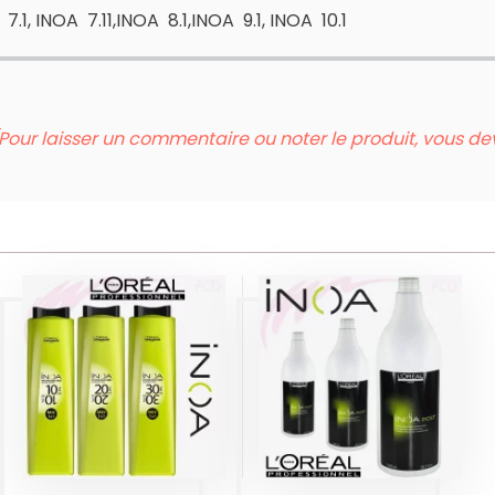
 7.1, INOA 7.11,INOA 8.1,INOA 9.1, INOA 10.1
Pour laisser un commentaire ou noter le produit, vous d
INOA POST
SHAMPOING
INOA OXYDANT
APRÈS
COLORATION
1500ML
Produits
Produits