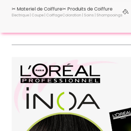
✂︎ Materiel de Coiffure
✂︎ Produits de Coiffure
Electrique | Coupe | Coiffage
Coloration | Soins | Shampooings