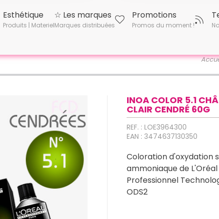
Esthétique
☆ Les marques
Promotions
T
Produits | Materiel
Marques distribuées
Promos du moment !
No
Accue
INOA COLOR 5.1 CHÂ
CLAIR CENDRÉ 60G
REF. : LOE3964300
EAN : 3474637130350
Coloration d'oxydation 
ammoniaque de L'Oréal
Professionnel Technolo
ODS2