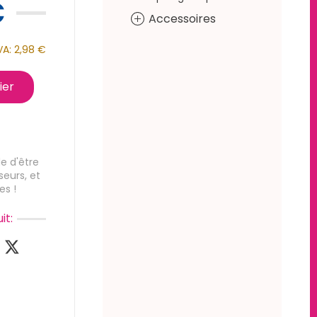
€
Accessoires
VA:
2,98 €
ier
e d'être
seurs, et
es !
it: