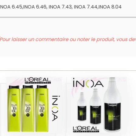
,INOA 6.45,INOA 6.46, INOA 7.43, INOA 7.44,INOA 8.04
Pour laisser un commentaire ou noter le produit, vous d
INOA POST
SHAMPOING
INOA OXYDANT
APRÈS
COLORATION
1500ML
Produits
Produits