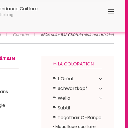
endance Coiffure
tre blog
l
Cendrés
INOA color 5.12 Châtain clair cendré irisé
HÂTAIN
✂︎ LA COLORATION
™ L'Oréal
™ Schwarzkopf
sans
™ Wella
gie
™ Subtil
™ Togethair O-Range
• Maquillage capillaire