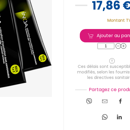
17,86 
Montant T
Ajouter au pan
Ces délais sont susceptibl
modifiés, selon les fournis
les directives sanitair
Partagez ce produ