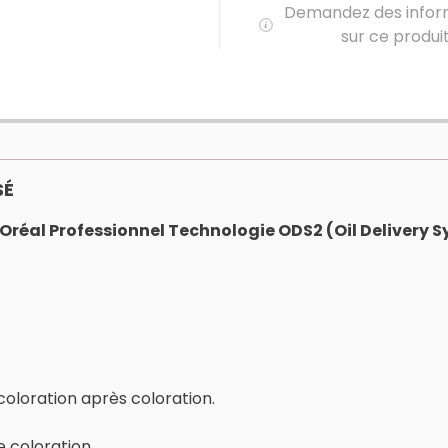
Demandez des infor
sur ce produi
SÉ
réal Professionnel Technologie ODS2 (Oil Delivery S
 coloration après coloration.
e coloration.