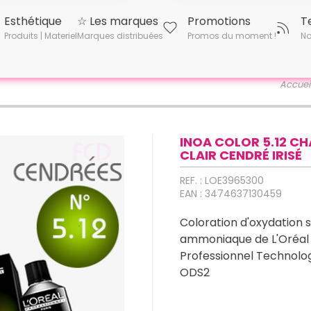
Esthétique
☆ Les marques
Promotions
T
Produits | Materiel
Marques distribuées
Promos du moment !
No
Accuei
INOA COLOR 5.12 C
CLAIR CENDRÉ IRISÉ
REF. : LOE3965300
EAN : 3474637130459
Coloration d'oxydation 
ammoniaque de L'Oréal
Professionnel Technolo
ODS2