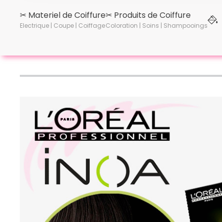
✂︎ Materiel de Coiffure
✂︎ Produits de Coiffure
Electrique | Coupe | Coiffage
Coloration | Soins | Shampooings