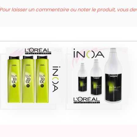
Pour laisser un commentaire ou noter le produit, vous d
INOA POST
SHAMPOING
INOA OXYDANT
APRÈS
COLORATION
1500ML
Produits
Produits