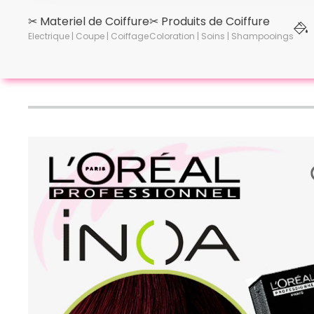
✂︎ Materiel de Coiffure
✂︎ Produits de Coiffure
Electrique | Coupe | Coiffage
Coloration | Soins | Shampooings