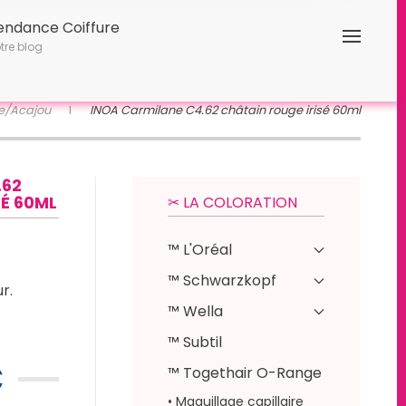
endance Coiffure
tre blog
e/Acajou
INOA Carmilane C4.62 châtain rouge irisé 60ml
.62
É 60ML
✂︎ LA COLORATION
™ L'Oréal
™ Schwarzkopf
r.
™ Wella
™ Subtil
€
™ Togethair O-Range
• Maquillage capillaire