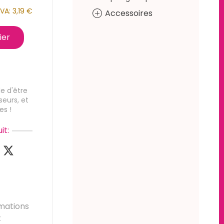
VA:
3,19 €
Accessoires
ier
e d'être
seurs, et
es !
it:
mations
t