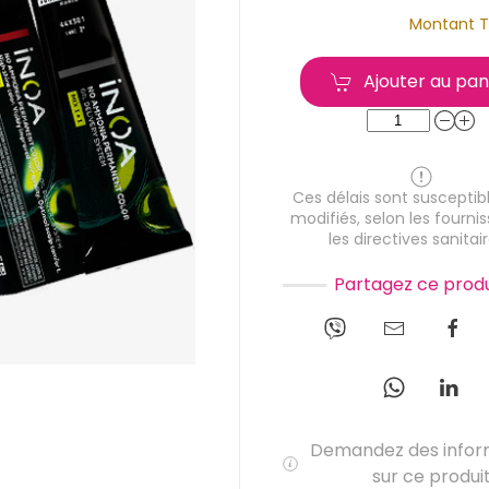
Montant T
Ajouter au pan
Ces délais sont susceptibl
modifiés, selon les fournis
les directives sanitair
Partagez ce produ
Demandez des infor
sur ce produi