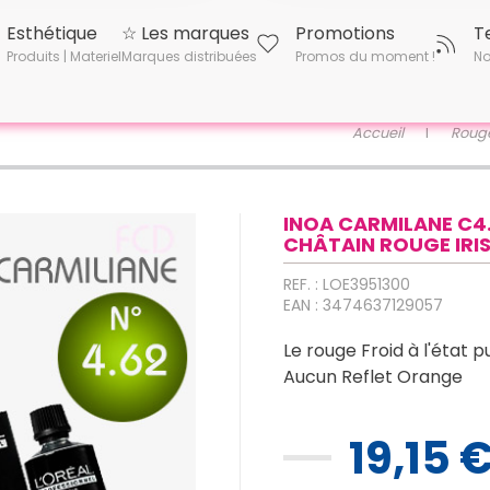
Esthétique
☆ Les marques
Promotions
T
Produits | Materiel
Marques distribuées
Promos du moment !
No
Accueil
Roug
INOA CARMILANE C4
CHÂTAIN ROUGE IRIS
REF. : LOE3951300
EAN : 3474637129057
Le rouge Froid à l'état pu
Aucun Reflet Orange
19,15 