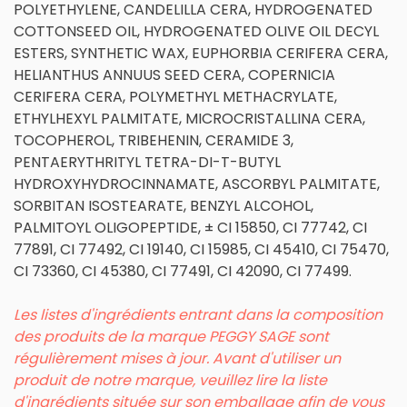
POLYETHYLENE, CANDELILLA CERA, HYDROGENATED
COTTONSEED OIL, HYDROGENATED OLIVE OIL DECYL
ESTERS, SYNTHETIC WAX, EUPHORBIA CERIFERA CERA,
HELIANTHUS ANNUUS SEED CERA, COPERNICIA
CERIFERA CERA, POLYMETHYL METHACRYLATE,
ETHYLHEXYL PALMITATE, MICROCRISTALLINA CERA,
TOCOPHEROL, TRIBEHENIN, CERAMIDE 3,
PENTAERYTHRITYL TETRA-DI-T-BUTYL
HYDROXYHYDROCINNAMATE, ASCORBYL PALMITATE,
SORBITAN ISOSTEARATE, BENZYL ALCOHOL,
PALMITOYL OLIGOPEPTIDE, ± CI 15850, CI 77742, CI
77891, CI 77492, CI 19140, CI 15985, CI 45410, CI 75470,
CI 73360, CI 45380, CI 77491, CI 42090, CI 77499.
Les listes d'ingrédients entrant dans la composition
des produits de la marque PEGGY SAGE sont
régulièrement mises à jour. Avant d'utiliser un
produit de notre marque, veuillez lire la liste
d'ingrédients située sur son emballage afin de vous