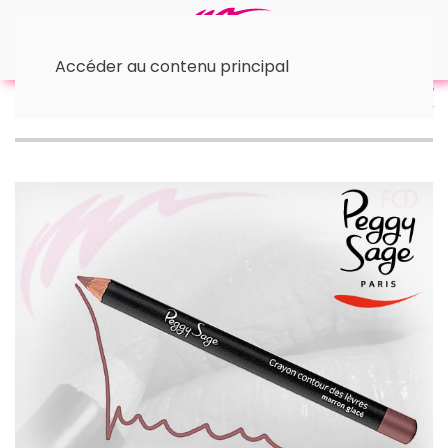
Accéder au contenu principal
Accueil
Les Lèvres
• Crayons contour
Crayon
contour des lèvres marron glacé 116 1,14g