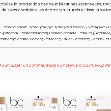
 stabilise la production des deux kératines essentielles, t
 de soins comblent les écarts structurels et lisse la surface
 Steardimonium Hydroxypropyl Hydrolyzed Keratin, Hydrolyzed Kerati
oxyethanol, Stearamidopropyl Dimethylamine - Parfum (Fragance)
somethyl Ionone, Linalool, Limonene, Lauryl Glucoside, Potassium So
Pour laisser un commentaire ou noter le produit, vous d
AUME
SHAMPOOING
MASQUE 
+TIME
Q10+ TIME