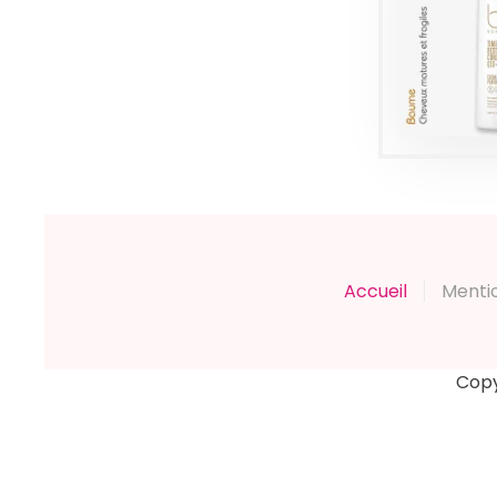
RE
2
Pro
Accueil
Menti
Copy