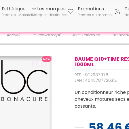
Esthétique
☆ Les marques
Promotions
T
Produits | Materiel
Marques distribuées
Promos du moment !
No
Accueil
™ Schwarzkopf
© BC Bonacure
BC Bonac
BAUME Q10+TIME RE
New
1000ML
REF. : SC2987978
EAN : 4045787726312
Un conditionneur riche 
cheveux matures secs 
cassants.
58,46 