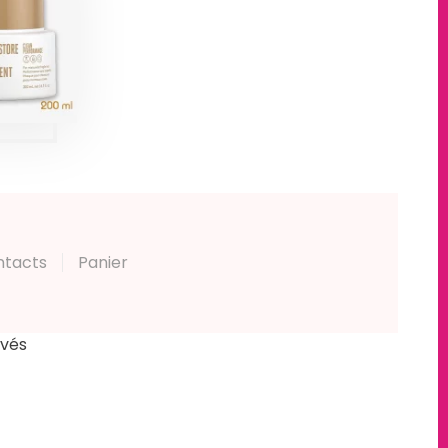
STORE
L
ts
ntacts
Panier
rvés