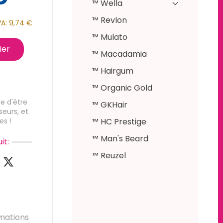
™ Wella
™ Revlon
VA:
9,74 €
™ Mulato
ier
™ Macadamia
™ Hairgum
™ Organic Gold
e d'être
™ GKHair
seurs, et
es !
™ HC Prestige
™ Man's Beard
it:
™ Reuzel
mations