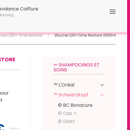
endance Coiffure
tre blog
ure Q10+ Time Restore
Baume Q10+Time Restore 1000ml
STORE
✂︎ SHAMPOOINGS ET
SOINS
™ L'Oréal
pour
™ Schwarzkopf
et
© BC Bonacure
© Osis +
© Glatt
€