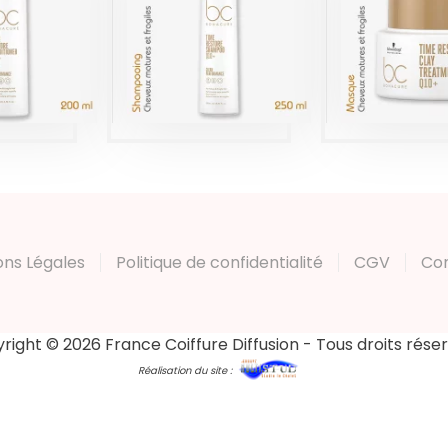
TIME RE
STORE
RESTORE
200M
00ML
250ML
Produi
duits
Produits
ons Légales
Politique de confidentialité
CGV
Co
right © 2026 France Coiffure Diffusion - Tous droits rése
Réalisation du site :