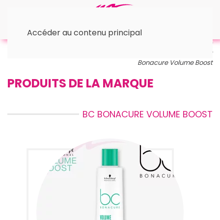
Accéder au contenu principal
Accueil
✂︎ Produits de Coiffure
✂︎ Shampooings et
Soins
© Schwarzkopf
BC Bonacure
BC
Bonacure Volume Boost
PRODUITS DE LA MARQUE
BC BONACURE VOLUME BOOST