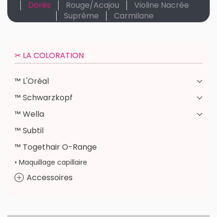
Dorés
Rouge/Acajou
Violine Nacrée
Suprême
Carmilane
✂︎ LA COLORATION
™ L'Oréal
™ Schwarzkopf
™ Wella
™ Subtil
™ Togethair O-Range
• Maquillage capillaire
Accessoires