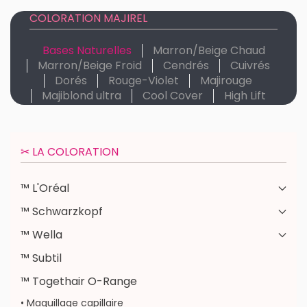
COLORATION MAJIREL
Bases Naturelles
Marron/Beige Chaud
Marron/Beige Froid
Cendrés
Cuivrés
Dorés
Rouge-Violet
Majirouge
Majiblond ultra
Cool Cover
High Lift
✂︎ LA COLORATION
™ L'Oréal
™ Schwarzkopf
™ Wella
™ Subtil
™ Togethair O-Range
• Maquillage capillaire