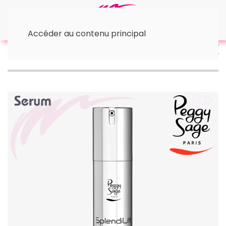
Accéder au contenu principal
Accueil
Actions
• Rajeunir
Sérum Elixir de
jeunesse SplendiLift