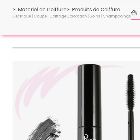
✂︎ Materiel de Coiffure
✂︎ Produits de Coiffure
Electrique | Coupe | Coiffage
Coloration | Soins | Shampooings