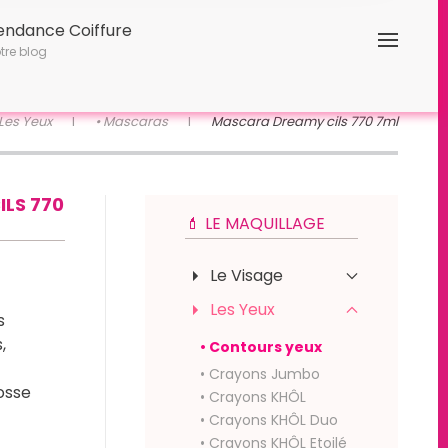
endance Coiffure
tre blog
Les Yeux
• Mascaras
Mascara Dreamy cils 770 7ml
LS 770
💄 LE MAQUILLAGE
Le Visage
Les Yeux
s
,
• Contours yeux
• Crayons Jumbo
osse
• Crayons KHÔL
• Crayons KHÔL Duo
• Crayons KHÔL Etoilé