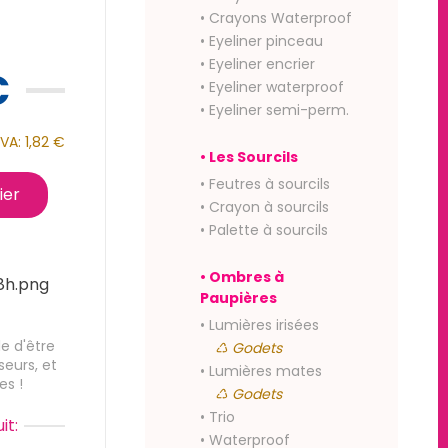
• Crayons Waterproof
• Eyeliner pinceau
• Eyeliner encrier
€
• Eyeliner waterproof
• Eyeliner semi-perm.
VA:
1,82 €
• Les Sourcils
• Feutres à sourcils
ier
• Crayon à sourcils
• Palette à sourcils
• Ombres à
Paupières
• Lumières irisées
e d'être
♺ Godets
seurs, et
• Lumières mates
es !
♺ Godets
• Trio
it:
• Waterproof