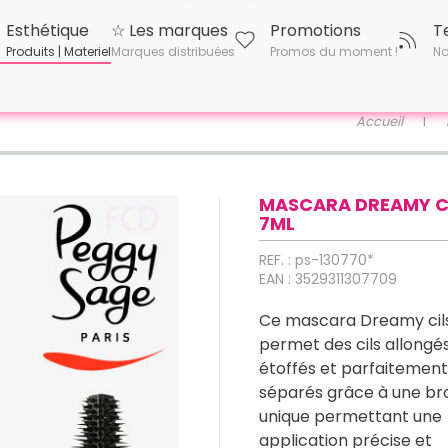
Esthétique
☆ Les marques
Promotions
T
Produits | Materiel
Marques distribuées
Promos du moment !
No
Accueil
MASCARA DREAMY CI
7ML
REF. : ps-130770*
EAN : 3529311307709
Ce mascara Dreamy cil
permet des cils allongés
étoffés et parfaitement
séparés grâce à une br
unique permettant une
application précise et