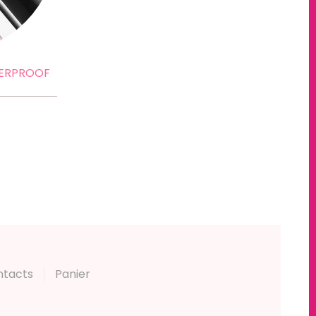
TERPROOF
ntacts
Panier