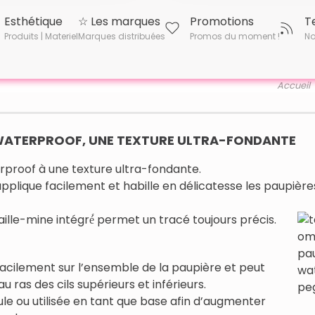
Esthétique
☆ Les marques
Promotions
T
Produits | Materiel
Marques distribuées
Promos du moment !
No
Accueil
 WATERPROOF, UNE TEXTURE ULTRA-FONDANTE
rproof à une texture ultra-fondante.
’applique facilement et habille en délicatesse les paupière
aille-mine intégré́ permet un tracé toujours précis.
facilement sur l’ensemble de la paupière et peut
 ras des cils supérieurs et inférieurs.
ule ou utilisée en tant que base afin d’augmenter