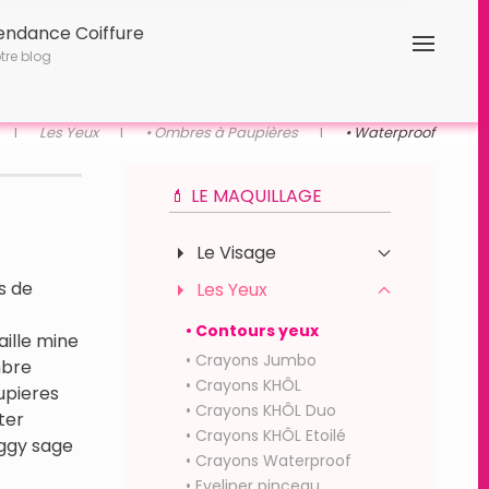
endance Coiffure
tre blog
Les Yeux
• Ombres à Paupières
• Waterproof
💄 LE MAQUILLAGE
Le Visage
s de
Les Yeux
• Contours yeux
• Crayons Jumbo
• Crayons KHÔL
• Crayons KHÔL Duo
• Crayons KHÔL Etoilé
• Crayons Waterproof
• Eyeliner pinceau