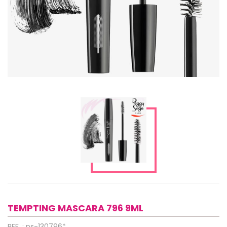
TEMPTING MASCARA 796 9ML
REF. : ps-130796*